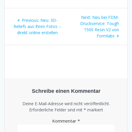
Beitrags-
Next
Next:
Neu bei FDM-
Previous
Previous:
Neu: 3D-
post:
Druckservice: Tough
Navigation
post:
Reliefs aus Ihren Fotos –
1500 Resin V2 von
direkt online erstellen
Formlabs
Schreibe einen Kommentar
Deine E-Mail-Adresse wird nicht veröffentlicht.
Erforderliche Felder sind mit
*
markiert
Kommentar
*