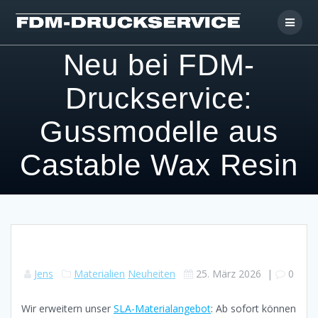
Skip
to
content
Neu bei FDM-
Druckservice:
Gussmodelle aus
Castable Wax Resin
Jens
Materialien
Neuheiten
25. März 2026
|
0
Wir erweitern unser
SLA-Materialangebot
: Ab sofort können