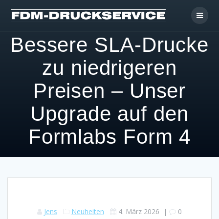
Skip
to
content
Bessere SLA-Drucke
zu niedrigeren
Preisen – Unser
Upgrade auf den
Formlabs Form 4
Jens
Neuheiten
4. März 2026
|
0