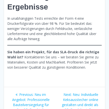
Ergebnisse
In unabhängigen Tests erreichte der Form 4 eine
Druckerfolgsrate von über 98 %. Für Sie bedeutet das:
weniger Verzögerungen durch Fehldrucke, verlässliche
Liefertermine und eine gleichbleibend hohe Qualität über
alle Aufträge hinweg.
Sie haben ein Projekt, für das SLA-Druck die richtige
Wahl ist?
Kontaktieren Sie uns – wir beraten Sie gerne zu
Materialien, Kosten und Machbarkeit. Profitieren Sie jetzt
von besserer Qualität zu günstigeren Konditionen.
Beitrags-
Previous
Next
Previous:
Neu im
Next:
Neu: Individuelle
post:
post:
Angebot: Professionelle
Keksausstecher online
Navigation
Bauteilversiegelung für
gestalten und direkt als