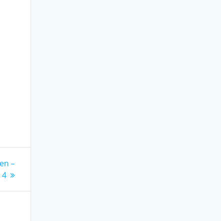
en –
 4