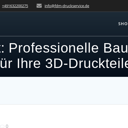
+491632200275
info@fdm-druckservice.de
SHO
 Professionelle Bau
für Ihre 3D-Druckteil
|
0