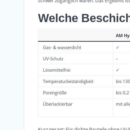
schwer zugänglich wären. Das Ergebnis is
Welche Beschicht
AM Hy
Gas- & wasserdicht
✓
UV-Schutz
–
Lösemittelfrei
✓
Temperaturbeständigkeit
bis 130
Porengröße
bis 0,
Überlackierbar
mit all
Kurz gesagt: Für dichte Bauteile ohne UV-