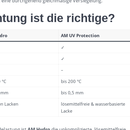
t eine durchgehend gleichmäßige Versiegelung.
ung ist die richtige?
dro
AM UV Protection
✓
✓
–
 °C
bis 200 °C
2 mm
bis 0,5 mm
en Lacken
lösemittelfreie & wasserbasierte
Lacke
Belastung ist
AM Hydro
die unkomplizierte, lösemittelfreie